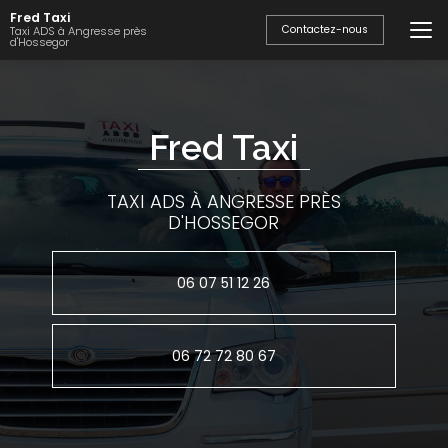
Aller
Fred Taxi
au
Contactez-nous
Taxi ADS à Angresse près
d'Hossegor
contenu
principal
Fred Taxi
TAXI ADS À ANGRESSE PRÈS
D'HOSSEGOR
06 07 51 12 26
06 72 72 80 67