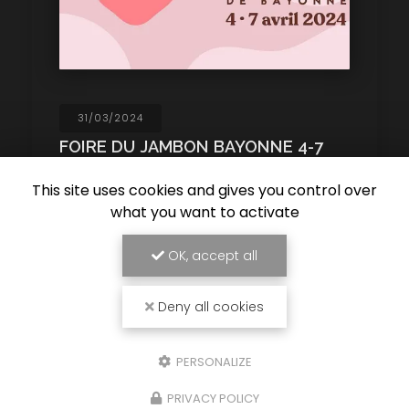
31/03/2024
FOIRE DU JAMBON BAYONNE 4-7
AVRIL 2024
This site uses cookies and gives you control over
C'est bientôt la
Foire
au jambon
à
BAYONNE
,
pour en profiter pleinement et sans soucis
what you want to activate
PENSEZ A RÉSERVER VOTRE TRAJET FRED TAXI
0607511226…
OK, accept all
Toute l'actualité
Deny all cookies
PERSONALIZE
PRIVACY POLICY