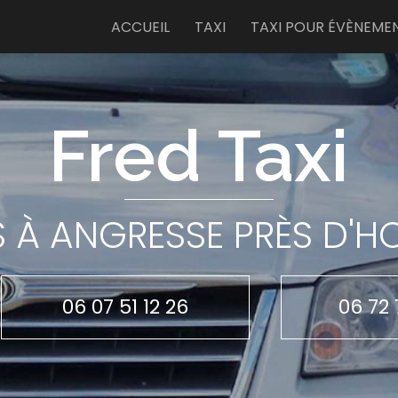
e
ACCUEIL
TAXI
TAXI POUR ÉVÈNEME
Fred Taxi
S À ANGRESSE PRÈS D'
06 07 51 12 26
06 72 