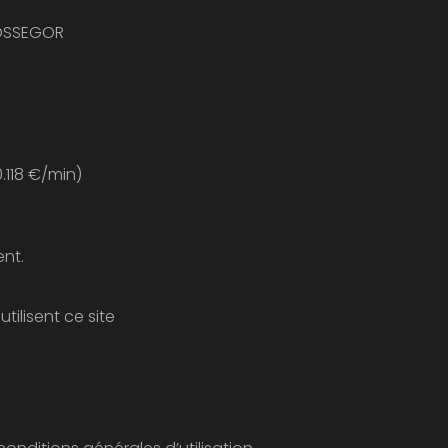
HOSSEGOR
 : 08 203 203 63 n° indigo (0.118 €/min)
ent.
Sont considérés comme utilisateurs tous les internautes qui naviguent, lisent, visionnent et utilisent ce site