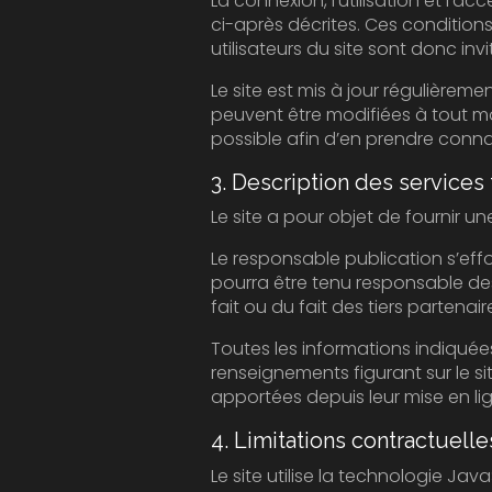
La connexion, l’utilisation et l’accès à ce sit
ci-après décrites. Ces conditions d’utilisation sont s
Le site est mis à jour régulièrement par le
peuvent être modifiées à tout moment : elles s’i
possible afin d’en prendre conn
3. Description des services 
Le responsable publication s’efforce de fou
pourra être tenu responsable des omissions, d
fait ou du fait des tiers partenair
Toutes les informations indiquées sur le sit
renseignements figurant sur le site ne sont pas
apportées depuis leur mise en li
4. Limitations contractuell
Le site utilise la technologie Java