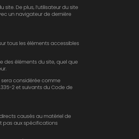
site
quel que
on écrite préalable de l'éditeur.
e comme
 du Code de
tériel de