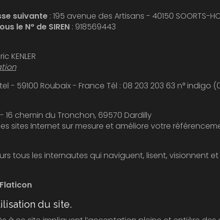
esse suivante
: 195 avenue des Artisans - 40150 SOORTS-
us le N° de SIREN
: 918569443
ric KENLER
tion
: OVH 140 Quai du Sartel - 59100 Roubaix - France Tél
 - 16 chemin du Tronchon, 69570 Dardilly
 des sites Internet sur mesure et améliore votre référencem
 Flaticon
lisation du site.