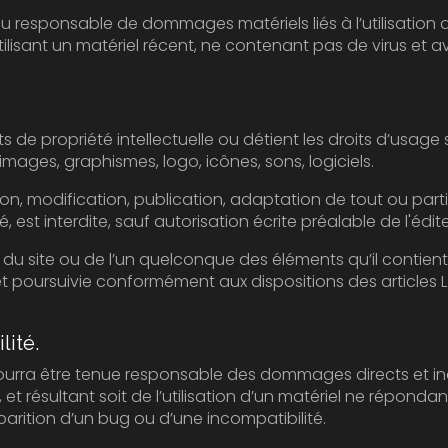
le de dommages matériels liés à l’utilisation du site. De plus, l’utilisateur du 
iel récent, ne contenant pas de virus et avec un navigateur de dernière
lectuelle ou détient les droits d’usage sur tous les éléments accessibles
sur le site, notamment les textes, images, graphismes, logo, icônes, sons, logiciels.
ication, publication, adaptation de tout ou partie des éléments du site, 
soit le moyen ou le procédé utilisé, est interdite, sauf autorisati
te ou de l’un quelconque des éléments qu’il contient sera considéré
suivie conformément aux dispositions des articles L.335-2 et suivants
lité.
tre tenue responsable des dommages directs et indirects causés au ma
nt soit de l’utilisation d’un matériel ne répondant pas aux spécifications
pparition d’un bug ou d’une incompatibilité.