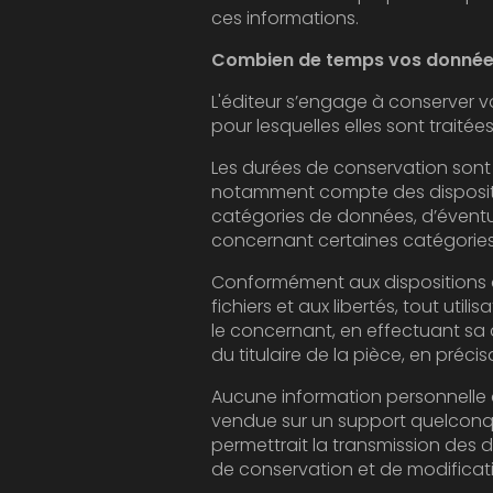
ces informations.
Combien de temps vos données
L'éditeur s’engage à conserver vos données
pour lesquelles elles sont traitées
Les durées de conservation sont définie
notamment compte des dispositions légales ap
catégories de données, d’éventuels délais de
concernant certaines catégorie
Conformément aux dispositions des articles 3
fichiers et aux libertés, tout utilisateur dispose d’un droit
le concernant, en effectuant sa demande écrite et signée, accomp
Aucune information personnelle de l'utilisateu
vendue sur un support quelconque à des tiers. Seu
permettrait la transmission des dites informations à l