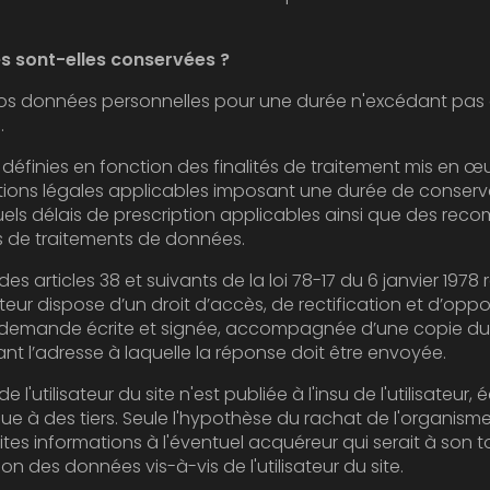
 sont-elles conservées ?
 personnelles pour une durée n'excédant pas celle nécessaire aux finalités
.
s en fonction des finalités de traitement mis en œuvre par l'éditeur e
plicables imposant une durée de conservation précise pour certaines
 prescription applicables ainsi que des recommandations de la CNIL
s de traitements de données.
8 et suivants de la loi 78-17 du 6 janvier 1978 relative à l’informatique, aux
 d’accès, de rectification et d’opposition aux données personnelles
agnée d’une copie du titre d’identité avec signature
du titulaire de la pièce, en précisant l’adresse à laquelle la réponse doit être envoyée.
r du site n'est publiée à l'insu de l'utilisateur, échangée, transférée, cédée ou
le l'hypothèse du rachat de l'organisme bénéficiaire et de ses droits
'éventuel acquéreur qui serait à son tour tenu de la même obligation
de conservation et de modification des données vis-à-vis de l'utilisateur du site.