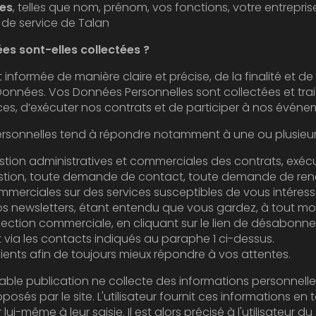
les
, telles que nom, prénom, vos fonctions, votre entreprise d’appartenance, si vous êtes
 de service de Talan
ées sont-elles collectées ?
manière claire et précise, de la finalité et de l’objectif recherché par la
 Données Personnelles sont collectées et traitées afin de vous permettre de
bénéficier de nos offres de services, d’exécuter nos contrats et
estion, toute demande de contact, toute demande de ren
es sur des services susceptibles de vous intéresser, la participation
sletters, étant entendu que vous gardez, à tout moment, la possibilité
n commerciale, en cliquant sur le lien de désabonnement figurant dans
via les contacts indiqués au paraphe 1 ci-dessus.
clients afin de toujours mieux répondre à vos attentes.
tion ne collecte des informations personnelles relatives à l'utilisateur que p
utilisateur fournit ces informations en toute connaissance de cause,
lors précisé à l'utilisateur du site l’obligation ou non de fournir