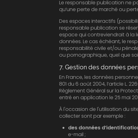
Le responsable publication ne pour
qu’une perte de marché ou perte d
Des espaces interactifs (possibilité de poser des
responsable publication se réserve le droit de supprim
espace qui contreviendrait à la législation applicable en Fra
données. Le cas échéant, le responsable publication se réserve 
responsabilité civile et/ou pénale de l’utilisateur, notamment en cas de message à 
7. Gestion des données per
En France, les données personnelles sont
801 du 6 août 2004, l’article L. 226-13 du Co
Règlement Général sur la Protection des Donn
entré en application le 25 mai 20
À l'occasion de l'utilisation du site, peuve
collecter sont par exemple :
des données d’identificatio
e-mail ;