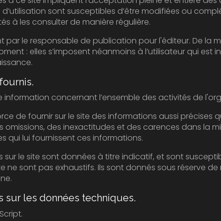
e impliquent l’acceptation pleine et entière des conditions générales d’utilisation
usceptibles d’être modifiées ou complétées à tout moment, les
utilisateurs du site sont donc invités à les consulter de manière régulière.
 responsable de publication pour l'éditeur. De la même façon, les mentions 
mposent néanmoins à l’utilisateur qui est invité à s’y référer le plus souvent
aissance.
fournis.
rnir sur le site des informations aussi précises que possible. Toutefois, i
es inexactitudes et des carences dans la mise à jour, qu’elles soient de son
es qui lui fournissent ces informations.
e sont données à titre indicatif, et sont susceptibles d’évoluer. Par ailleur
 exhaustifs. Ils sont donnés sous réserve de modifications ayant été
gne.
es sur les données techniques.
Script.