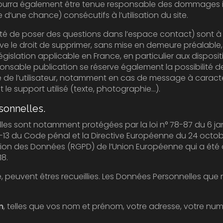
ra également être tenue responsable des dommages indirects (t
’une chance) consécutifs à l’utilisation du site.
 questions dans l’espace contact) sont à la disposition des utilisateurs. Le
er, sans mise en demeure préalable, tout contenu déposé dans cet
nce, en particulier aux dispositions relatives à la protection des
également la possibilité de mettre en cause la
caractère raciste, injurieux, diffamant,
ou pornographique, quel que soit le support utilisé (texte, photographie…).
sonnelles.
 notamment protégées par la loi n° 78-87 du 6 janvier 1978 modifiée, la 
de pénal et la Directive Européenne du 24 octobre 1995 ; ainsi que par le
ées (RGPD) de l’Union Européenne qui a été adopté le 14 avril 2016 et est
18.
nt êtres recueillies. Les Données Personnelles que nous sommes susceptibles de
n
, telles que vos nom et prénom, votre adresse, votre numéro de téléphone, votre adresse