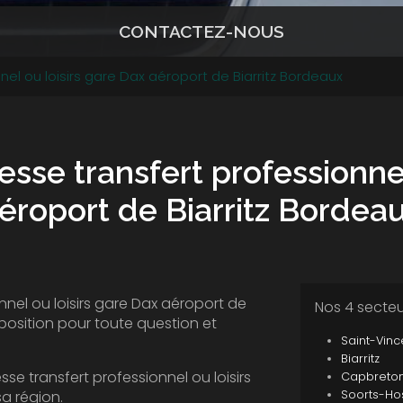
CONTACTEZ-NOUS
el ou loisirs gare Dax aéroport de Biarritz Bordeaux
sse transfert professionnel
éroport de Biarritz Bordea
nnel ou loisirs gare Dax aéroport de
Nos 4 secte
position pour toute question et
Saint-Vin
Biarritz
sse transfert professionnel ou loisirs
Capbreto
sa région.
Soorts-Ho