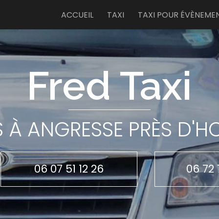
e
ACCUEIL
TAXI
TAXI POUR ÉVÈNEME
Fred Taxi
S À ANGRESSE PRÈS D'
06 07 51 12 26
06 72 