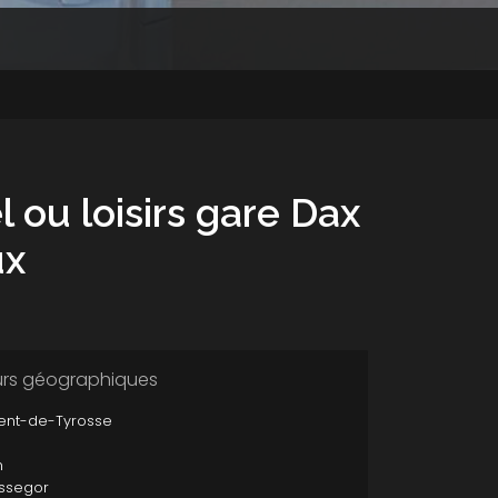
 ou loisirs gare Dax
ux
urs géographiques
cent-de-Tyrosse
n
ssegor