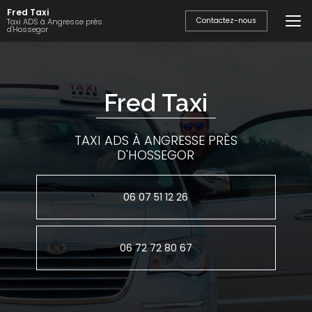
Aller
Fred Taxi
au
Contactez-nous
Taxi ADS à Angresse près
d'Hossegor
contenu
principal
Fred Taxi
TAXI ADS À ANGRESSE PRÈS
D'HOSSEGOR
06 07 51 12 26
06 72 72 80 67