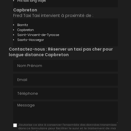
Prix taxi long trajet
Capbreton
Fred Taxi Taxi intervient à proximité de :
Biarritz
Capbreton
Saint-Vincent-de-Tyrosse
Soorts-Hossegor
Contactez-nous : Réserver un taxi pas cher pour
longue distance Capbreton
Nom Prénom
Email
Téléphone
Message
J'autorise ce site à conserver l'ensemble des données transmises
dans ce formulaire pour faciliter le suivi et le traitement de ma