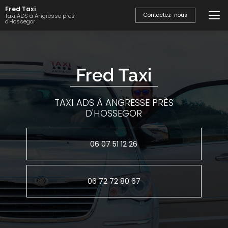
Aller
Fred Taxi
au
Contactez-nous
Taxi ADS à Angresse près
d'Hossegor
contenu
principal
Fred Taxi
TAXI ADS À ANGRESSE PRÈS
D'HOSSEGOR
06 07 51 12 26
06 72 72 80 67