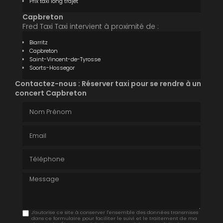
Prix taxi long trajet
Capbreton
Fred Taxi Taxi intervient à proximité de :
Biarritz
Capbreton
Saint-Vincent-de-Tyrosse
Soorts-Hossegor
Contactez-nous : Réserver taxi pour se rendre à un
concert Capbreton
Nom Prénom
Email
Téléphone
Message
J'autorise ce site à conserver l'ensemble des données transmises
dans ce formulaire pour faciliter le suivi et le traitement de ma