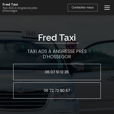
Aller
Fred Taxi
au
Contactez-nous
Taxi ADS à Angresse près
d'Hossegor
contenu
principal
Fred Taxi
TAXI ADS À ANGRESSE PRÈS
D'HOSSEGOR
06 07 51 12 26
06 72 72 80 67