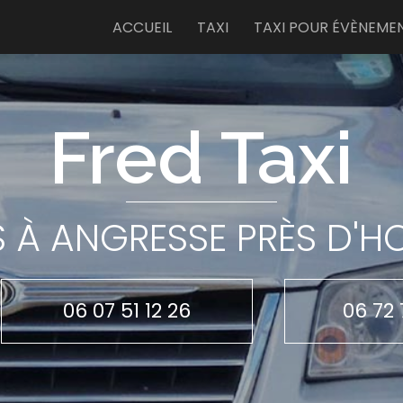
e
ACCUEIL
TAXI
TAXI POUR ÉVÈNEME
Fred Taxi
S À ANGRESSE PRÈS D'
06 07 51 12 26
06 72 