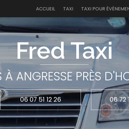
e
ACCUEIL
TAXI
TAXI POUR ÉVÈNEME
Fred Taxi
S À ANGRESSE PRÈS D'
06 07 51 12 26
06 72 