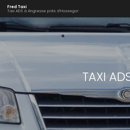
Navigation principal
Aller
Fred Taxi
au
Taxi ADS à Angresse près d'Hossegor
contenu
principal
TAXI AD