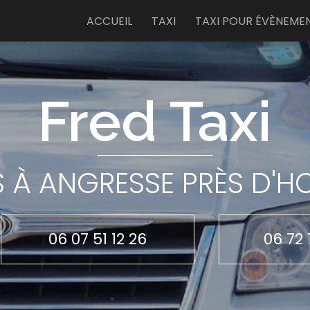
e
ACCUEIL
TAXI
TAXI POUR ÉVÈNEME
Fred Taxi
S À ANGRESSE PRÈS D'
06 07 51 12 26
06 72 