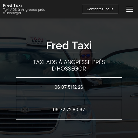
Aller
Fred Taxi
au
Contactez-nous
Taxi ADS à Angresse près
d'Hossegor
contenu
principal
Fred Taxi
TAXI ADS À ANGRESSE PRÈS
D'HOSSEGOR
06 07 51 12 26
06 72 72 80 67